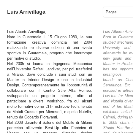
Luis Arrivillaga
Pages
Luis Alberto Arrivillaga,
Luis Alberto Arriv
Nato in Guatemala il 15 Giugno 1980, la sua
Born in Guatemal
formazione creativa comincia nel 2004
studied Mechanic
realizzando tre diverse edizioni di una rivista
University and
sportiva in Guatemala, progetto che interrompe
afterwards he mo
per motivi di studio.
new goals and 
Nel 2005 si laurea in Ingegneria Meccanica
Master in Produc
nell’Università Rafael Landivar, per poi trasferirsi
has the opportu
a Milano, dove conclude i suoi studi con un
prestigious
Master in Interior Design e uno in Industrial
brands as Cent
Design. Contemporaneamente ha l’opportunità di
Serralunga. Etc
collaborare con il Centro Stile Alfa Romeo,
enrolled in diffe
sviluppando un progetto interno, oltre al
Low-tec for Micr
partecipare a diversi workshop, fra cui alcuni
and Nutella give
molto formativi come L’Hi-Tech/Low-Tech, tenuto
end of his Maste
da Matali Crasset per Microsoft, e quello Nutella,
exhibition calle
tenuto da Odoardo Fioravanti.
Calmoî, during th
Nel 2008 durante il Salone del Mobile di Milano
In 2009 starts 
partecipa all’evento Best-Up alla Fabbrica di
Studio. Has the 