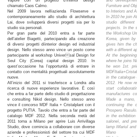
Vapore con un progetto d’interior design
and development
chiamato Caos Calmo.
Furniture and Ob
Nel 2009 lavora nellíazienda Flowserve e
to Interiors and A
contemporaneamente allo studio di architettura
In 2010 he join At
Lai, dove svilupperà diversi progetti sia per lo
studio different
studio sia personali.
projects. In the
Per gran parte del 2010 entra a far parte
the Workshop Un
dell’atelier Biagetti, partecipando alla creazione
Korea, given by
di diversi progetti díinterior design ed industrial
gives him the ch
design. Nello stesso anno vince un posto come
with a different 
partecipante al workshop Universal Design for
At the beginnin
Seul City (Corea) capital design 2010. In
where he joins Ni
quest’occasione ha l’opportunità di entrare in
he won 1st. pri
contatto con mentalità progettuali assolutamente
MDFItalia+Crista
nuove.
in the catalogue
All’inizio del 2011 si trasferisce a Londra alla
2012. He now re
ricerca di nuove esperienze lavorative. È così
start collaborat
che entra a far parte dello studio di progettazione
manufactures co
e consulting Nikid design. Nello stesso anno
Made a mano, 
vince il concorso MDF Italia + Cristalplant con il
continuing the c
progetto PUTIA. Tavolo che entra a far parte del
Prospero Rasulo.
catalogo MDF 2012. Nella seconda metà del
in the exhibitio
2011 torna a Milano per aprire Luis Arrivillaga
saloneì, and pres
Studio, dove comincia a collaborare con diverse
lamp ìMariuî and
aziende e professionisti del settore tra cui MDF
Mano