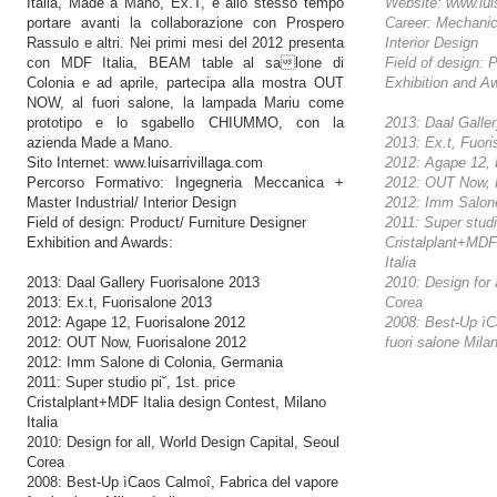
Italia, Made a Mano, Ex.T, e allo stesso tempo
Website: www.luis
portare avanti la collaborazione con Prospero
Career: Mechanic
Rassulo e altri. Nei primi mesi del 2012 presenta
Interior Design
con MDF Italia, BEAM table al salone di
Field of design: 
Colonia e ad aprile, partecipa alla mostra OUT
Exhibition and A
NOW, al fuori salone, la lampada Mariu come
prototipo e lo sgabello CHIUMMO, con la
2013: Daal Galler
azienda Made a Mano.
2013: Ex.t, Fuor
Sito Internet: www.luisarrivillaga.com
2012: Agape 12, 
Percorso Formativo: Ingegneria Meccanica +
2012: OUT Now, 
Master Industrial/ Interior Design
2012: Imm Salone
Field of design: Product/ Furniture Designer
2011: Super studio
Exhibition and Awards:
Cristalplant+MDF 
Italia
2013: Daal Gallery Fuorisalone 2013
2010: Design for 
2013: Ex.t, Fuorisalone 2013
Corea
2012: Agape 12, Fuorisalone 2012
2008: Best-Up ìC
2012: OUT Now, Fuorisalone 2012
fuori salone Milan
2012: Imm Salone di Colonia, Germania
2011: Super studio pi˘, 1st. price
Cristalplant+MDF Italia design Contest, Milano
Italia
2010: Design for all, World Design Capital, Seoul
Corea
2008: Best-Up ìCaos Calmoî, Fabrica del vapore